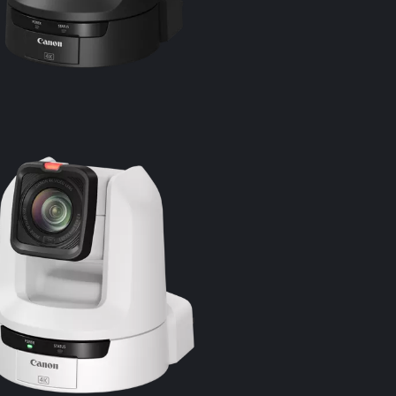
Aparat foto
Senzor de 
Senzor CMOS 
Pixeli efectiv
aprox. 8,29 
Obiectiv
f=3,67 – 73,
cu 8 lamele
3x
Zoom optic
Zoom digita
Zoom digita
Distanţa fo
3,67 – 73,4 m
distanţă fo
[4K UHD] ap
[Full HD] ap
Unghi de viz
[4K UHD]
Orizontală: 