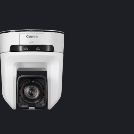
Verticală: 39
[Full HD]
Orizontală: 6
Verticală: 38
Iluminare m
Aprox. 1,5 l
59,947P, (m
expunere le
Timp de ex
1/6 – 1/2000
cadrelor)
Diafragmă
Deschidere
Amplificare
0,0 dB – 36
Filtru ND
Integrat (1
motor
Mod Night (N
Nu
Nivel de alb