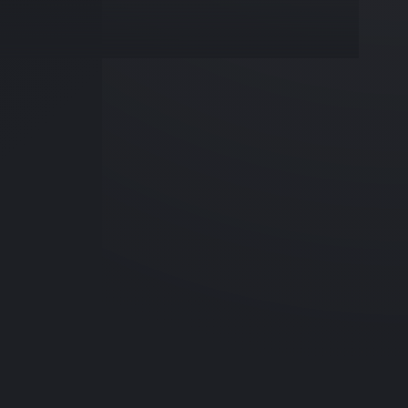
maginii 4K UHD
ză materiale video excepţionale până la 4K UHD 30P,
ţi
GIC DV6
ternică a imaginii pentru toate tipurile de medii
 20x
 interval de zoom extins ce acoperă o distanţă
9,3-601 mm (echivalent cu 35 mm)
automată hibridă
utomată rapidă şi precisă, chiar şi în condiţii de
e redusă