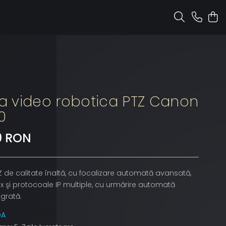
 video robotica PTZ Canon
0
00 RON
de calitate înaltă, cu focalizare automată avansată,
 şi protocoale IP multiple, cu urmărire automată
egrată.
DA