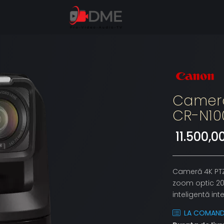
Camera
CR-N10
11.500,
Cameră 4K PTZ 
zoom optic 20x
inteligentă int
LA COMAN