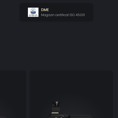
), Setarea A, Setarea B, setări prestabilite (lumina
1
2
, lampă tungsten: 3.200 K
),
DME
peraturii de culoare (2.000 K – 15.000 K), manual
Magazin certificat ISO 45001
lizare: manuală, focalizare automată continuă,
automată cu detectarea feţei, focalizare cu urmărire
lizare automată: focalizare automată hibridă,
automată cu contrast
andard), Normal3 (BT.709)
şi înclinare
 operare a panoramării: pe orizontală ±170°
perare a panoramării: 0,2° – 300°/s
operare a înclinării: pe verticală -30°– +100°
rare a înclinării: 0,2° – 170°/s
eşire video: HDMI
29,97P, 25,00P, 23,98P (4:2:2 pe 10 biţi)
 59,94P/59,94i, 50,00P/50,00i/25,00P, 29,97P/23,98P
iţi)
9,94P, 50,00P (4:2:2 pe 10 biţi)