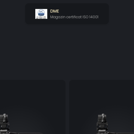
Automat (AWB
zilei: 5.600 K
DME
setarea tem
Magazin certificat ISO 14001
Focalizare
Mod de foca
focalizare 
Tip de foca
focalizare 
Gamma
Normal1 (St
Panoramare 
Interval de
Viteză de o
Interval de 
Viteză de ope
Server
Format de i
3840 x 2160: 
1920 x 1080:
(4:2:2 pe 10 b
1280 x 720: 5