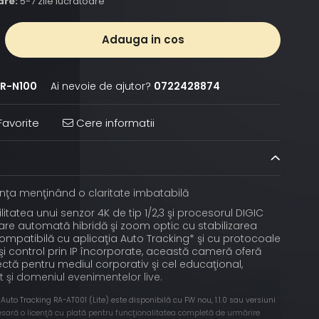
are:
5-7 zile lucratoare
Adauga in cos
R-N100
Ai nevoie de ajutor?
0722428874
avorite
Cere informatii
nţa menţinând o claritate imbatabilă
bilitatea unui senzor 4K de tip 1/2,3 şi procesorul DIGIC
are automată hibridă şi zoom optic cu stabilizarea
Compatibilă cu aplicaţia Auto Tracking* şi cu protocoale
i control prin IP încorporate, această cameră oferă
ectă pentru mediul corporativ şi cel educaţional,
lt şi domeniul evenimentelor live.
 Auto Tracking RA-AT001 (Lite) este disponibilă cu FW nou, 1.1.0 sau versiuni
cesară o licenţă cu plată pentru funcţionalitatea completă de urmărire