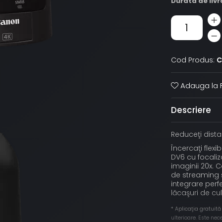
Durata de livr
Cod Produs:
C
Adauga la F
Descriere
Reduceţi dista
Încercaţi flexi
DV6 cu focaliz
imaginii 20x. 
de streaming ş
integrare perf
lăcaşuri de cu
* Aplicaţia gratuită
ulterioare. Este ne