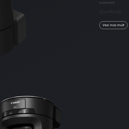
automată
Specificaţii
Vezi mai mult
Calitate a i
Înregistrea
4:2:2 pe 10 bi
Procesor DI
Procesare pu
Zoom optic
Obiectiv cu
focală de 2
Focalizare 
Focalizare a
luminozitat