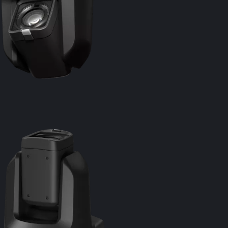
Protocoale I
Include NDI|
de comunic
Urmărire a
Urmăreşte a
cu plată
Comandă de 
Permite mişc
doar 0,2 °/s
Carcasă mi
Cameră com
Conectivitate
Gamă largă 
mufă audio
Specificaţii în 