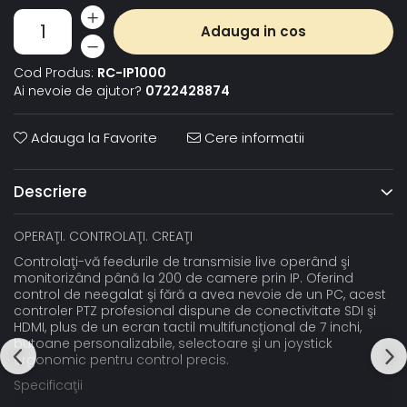
Adauga in cos
Cod Produs:
RC-IP1000
Ai nevoie de ajutor?
0722428874
Adauga la Favorite
Cere informatii
Descriere
OPERAŢI. CONTROLAŢI. CREAŢI
Controlaţi-vă feedurile de transmisie live operând şi
monitorizând până la 200 de camere prin IP. Oferind
control de neegalat şi fără a avea nevoie de un PC, acest
controler PTZ profesional dispune de conectivitate SDI şi
HDMI, plus de un ecran tactil multifuncţional de 7 inchi,
butoane personalizabile, selectoare şi un joystick
ergonomic pentru control precis.
Specificaţii