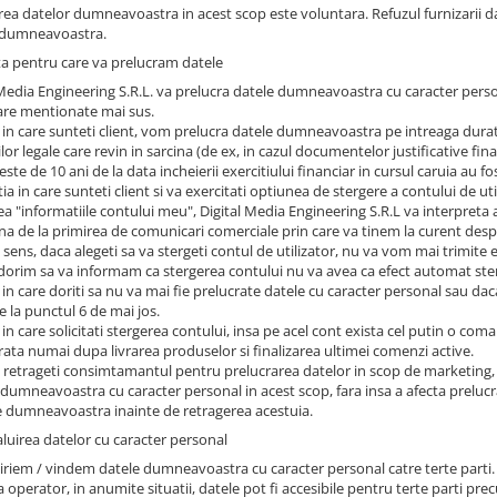
rea datelor dumneavoastra in acest scop este voluntara. Refuzul furnizarii 
 dumneavoastra.
ta pentru care va prelucram datele
 Media Engineering S.R.L. va prelucra datele dumneavoastra cu caracter perso
are mentionate mai sus.
l in care sunteti client, vom prelucra datele dumneavoastra pe intreaga durat
ilor legale care revin in sarcina (de ex, in cazul documentelor justificative 
este de 10 ani de la data incheierii exercitiului financiar in cursul caruia au fo
tia in care sunteti client si va exercitati optiunea de stergere a contului de u
ea "informatiile contului meu", Digital Media Engineering S.R.L va interpre
 de la primirea de comunicari comerciale prin care va tinem la curent despre 
 sens, daca alegeti sa va stergeti contul de utilizator, nu va vom mai trimite e
 dorim sa va informam ca stergerea contului nu va avea ca efect automat st
 in care doriti sa nu va mai fie prelucrate datele cu caracter personal sau dac
e la punctul 6 de mai jos.
 in care solicitati stergerea contului, insa pe acel cont exista cel putin o com
trata numai dupa livrarea produselor si finalizarea ultimei comenzi active.
 retrageti consimtamantul pentru prelucrarea datelor in scop de marketing, D
 dumneavoastra cu caracter personal in acest scop, fara insa a afecta prelu
e dumneavoastra inainte de retragerea acestuia.
aluirea datelor cu caracter personal
iriem / vindem datele dumneavoastra cu caracter personal catre terte parti.
 operator, in anumite situatii, datele pot fi accesibile pentru terte parti prec