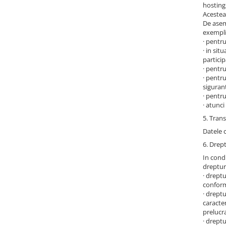
hosting
Acestea 
De asem
exempli
· pentru
· in sit
particip
· pentru
· pentru
sigurant
· pentr
· atunc
5. Tran
Datele 
6. Drept
In condi
dreptur
· dreptu
conform
· dreptu
caracter
prelucra
· dreptu