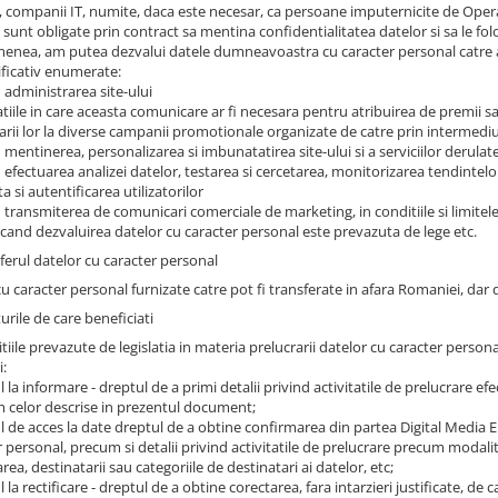
, companii IT, numite, daca este necesar, ca persoane imputernicite de Oper
sunt obligate prin contract sa mentina confidentialitatea datelor si sa le fol
enea, am putea dezvalui datele dumneavoastra cu caracter personal catre auto
ficativ enumerate:
 administrarea site-ului
uatiile in care aceasta comunicare ar fi necesara pentru atribuirea de premii s
arii lor la diverse campanii promotionale organizate de catre prin intermediul
 mentinerea, personalizarea si imbunatatirea site-ului si a serviciilor derulat
 efectuarea analizei datelor, testarea si cercetarea, monitorizarea tendintelor 
a si autentificarea utilizatorilor
u transmiterea de comunicari comerciale de marketing, in conditiile si limitel
i cand dezvaluirea datelor cu caracter personal este prevazuta de lege etc.
sferul datelor cu caracter personal
cu caracter personal furnizate catre pot fi transferate in afara Romaniei, da
urile de care beneficiati
tiile prevazute de legislatia in materia prelucrarii datelor cu caracter person
i:
l la informare - dreptul de a primi detalii privind activitatile de prelucrare e
 celor descrise in prezentul document;
l de acces la date dreptul de a obtine confirmarea din partea Digital Media En
 personal, precum si detalii privind activitatile de prelucrare precum modalit
rea, destinatarii sau categoriile de destinatari ai datelor, etc;
l la rectificare - dreptul de a obtine corectarea, fara intarzieri justificate, de