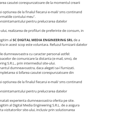
farea casutei corespunzatoare de la momentul crearii
 optiunea de la finalul fiecarui e-mail/ sms continand
ormatiile contului meu".
consimtamantului pentru prelucrarea datelor
-ului, realizarea de profiluri de preferinte de consum, in
egitim al
SC DIGITAL MEDIA ENGINEERING SRL
de a
a in acest scop este voluntara. Refuzul furnizarii datelor
atele dumneavoastra cu caracter personal astfel:
loacelor de comunicare la distanta (e-mail, sms), de
ing S.R.L., prin intermediul site-ului.
ntul dumneavoastra, daca alegeti sa-l furnizati.
mpletarea si bifarea casutei corespunzatoare din
 optiunea de la finalul fiecarui e-mail/ sms continand
consimtamantului pentru prelucrarea datelor
bunatati experienta dumneavoastra oferita pe site.
itim al Digital Media Engineering S.R.L. de a asigura
vizitatorilor site-ului, inclusiv prin solutionarea