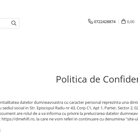
0722428874
0,00
Politica de Confiden
ntialitatea datelor dumneavoastra cu caracter personal reprezinta una dintre
cu sediul social in Str. Episcopul Radu nr 43, Corp C1, Apt 1, Parter, Sector 2,
ocument are rolul de a va informa cu privire la prelucrarea datelor dumneavoas
 https://dmehifi.ro, la care ne vom referi in continuare cu denumirea "site-ul
: