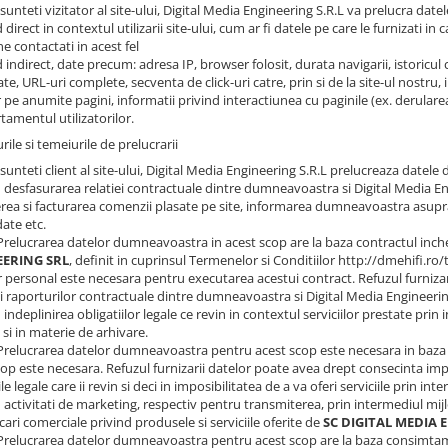
sunteti vizitator al site-ului, Digital Media Engineering S.R.L va prelucra dat
 direct in contextul utilizarii site-ului, cum ar fi datele pe care le furnizati in
ne contactati in acest fel
 indirect, date precum: adresa IP, browser folosit, durata navigarii, istoricul 
ate, URL-uri complete, secventa de click-uri catre, prin si de la site-ul nostru
r pe anumite pagini, informatii privind interactiunea cu paginile (ex. derularea
amentul utilizatorilor.
rile si temeiurile de prelucrarii
sunteti client al site-ului, Digital Media Engineering S.R.L prelucreaza datel
u desfasurarea relatiei contractuale dintre dumneavoastra si Digital Media En
rea si facturarea comenzii plasate pe site, informarea dumneavoastra asupra
te etc.
Prelucrarea datelor dumneavoastra in acest scop are la baza contractul inc
ERING SRL
, definit in cuprinsul Termenelor si Conditiilor http://dmehifi.r
r personal este necesara pentru executarea acestui contract. Refuzul furniza
ii raporturilor contractuale dintre dumneavoastra si Digital Media Engineerin
 indeplinirea obligatiilor legale ce revin in contextul serviciilor prestate prin i
si in materie de arhivare.
Prelucrarea datelor dumneavoastra pentru acest scop este necesara in baza 
cop este necesara. Refuzul furnizarii datelor poate avea drept consecinta imp
ile legale care ii revin si deci in imposibilitatea de a va oferi serviciile prin inte
u activitati de marketing, respectiv pentru transmiterea, prin intermediul mij
ari comerciale privind produsele si serviciile oferite de
SC DIGITAL MEDIA 
Prelucrarea datelor dumneavoastra pentru acest scop are la baza consimtama