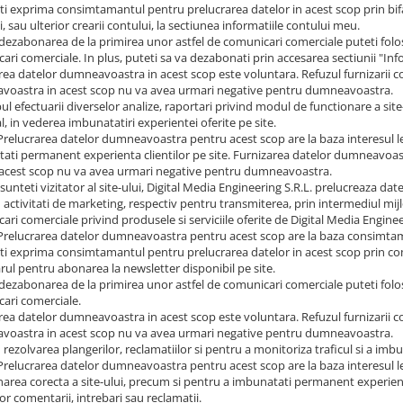
ti exprima consimtamantul pentru prelucrarea datelor in acest scop prin bi
, sau ulterior crearii contului, la sectiunea informatiile contului meu.
dezabonarea de la primirea unor astfel de comunicari comerciale puteti folosi
ari comerciale. In plus, puteti sa va dezabonati prin accesarea sectiunii "Inf
rea datelor dumneavoastra in acest scop este voluntara. Refuzul furnizarii 
oastra in acest scop nu va avea urmari negative pentru dumneavoastra.
pul efectuarii diverselor analize, raportari privind modul de functionare a site
l, in vederea imbunatatiri experientei oferite pe site.
Prelucrarea datelor dumneavoastra pentru acest scop are la baza interesul l
ati permanent experienta clientilor pe site. Furnizarea datelor dumneavoastr
acest scop nu va avea urmari negative pentru dumneavoastra.
sunteti vizitator al site-ului, Digital Media Engineering S.R.L. prelucreaza d
u activitati de marketing, respectiv pentru transmiterea, prin intermediul mij
ri comerciale privind produsele si serviciile oferite de Digital Media Engineer
Prelucrarea datelor dumneavoastra pentru acest scop are la baza consimtama
ti exprima consimtamantul pentru prelucrarea datelor in acest scop prin co
rul pentru abonarea la newsletter disponibil pe site.
dezabonarea de la primirea unor astfel de comunicari comerciale puteti folosi
ari comerciale.
rea datelor dumneavoastra in acest scop este voluntara. Refuzul furnizarii 
oastra in acest scop nu va avea urmari negative pentru dumneavoastra.
 rezolvarea plangerilor, reclamatiilor si pentru a monitoriza traficul si a im
Prelucrarea datelor dumneavoastra pentru acest scop are la baza interesul leg
narea corecta a site-ului, precum si pentru a imbunatati permanent experienta 
lor comentarii, intrebari sau reclamatii.