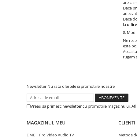
are ca s
Daca pr
adecvat 
Daca do
la
offic
8. Modif
Ne rezer
este pos
Aceasta 
rugam s
Newsletter
Nu rata ofertele si promotiile noastre
Vreau sa primesc newsletter cu promotiile magazinului. Af
MAGAZINUL MEU
CLIENTI
DME | Pro Video Audio TV
Metode de