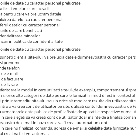
goriile de date cu caracter personal prelucrate
rile si temeiurile prelucrarii
ta pentru care va prelucram datele
aluirea datelor cu caracter personal
sferul datelor cu caracter personal
urile de care beneficiati
dentialitatea minorilor
icari in politica de confidentialitate
goriile de date cu caracter personal prelucrate
sunteti client al site-ului, va prelucra datele dumneavoastra cu caracter pers
 si prenume
 de telefon
a de e-mail
a de facturare
 de livrare
referitoare la modul in care utilizati site-ul (de exemplu, comportamentul /
 si orice alte categorii de date pe care le furnizati in mod direct in contextul c
prin intermediul site-ului sau in orice alt mod care rezulta din utilizarea site
ntru a va crea cont de utilizator pe site, utilizati contul dumneavoastra de 
 urmatoarele date publice de profil afisate de aplicatiile respective: nume uti
 in care alegeti sa va creati cont de utilizator doar inainte de a finaliza coma
oastra de e-mail in baza careia va fi creat automat un cont.
 in care nu finalizati comanda, adresa de e-mail si celelalte date furnizate nu
ul creat va fi sters automat.