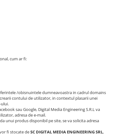
onal, cum ar fi:
preferintele /obisnuintele dumneavoastra in cadrul domains
rearii contului de utilizator, in contextul plasarii unei
-ului.
Facebook sau Google, Digital Media Engineering S.R.L va
lizator, adresa de e-mail.
nda unui produs disponibil pe site, se va solicita adresa
 vor fi stocate de
SC DIGITAL MEDIA ENGINEERING SRL
,