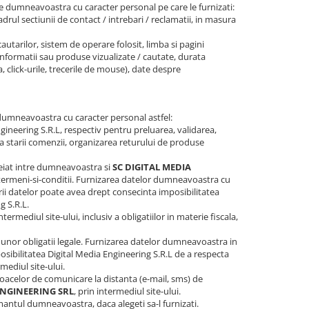
ele dumneavoastra cu caracter personal pe care le furnizati:
 cadrul sectiunii de contact / intrebari / reclamatii, in masura
cautarilor, sistem de operare folosit, limba si pagini
, informatii sau produse vizualizate / cautate, durata
, click-urile, trecerile de mouse), date despre
e dumneavoastra cu caracter personal astfel:
gineering S.R.L, respectiv pentru preluarea, validarea,
 starii comenzii, organizarea returului de produse
heiat intre dumneavoastra si
SC DIGITAL MEDIA
o/termeni-si-conditii. Furnizarea datelor dumneavoastra cu
rii datelor poate avea drept consecinta imposibilitatea
g S.R.L.
ntermediul site-ului, inclusiv a obligatiilor in materie fiscala,
unor obligatii legale. Furnizarea datelor dumneavoastra in
osibilitatea Digital Media Engineering S.R.L de a respecta
rmediul site-ului.
loacelor de comunicare la distanta (e-mail, sms) de
ENGINEERING SRL
, prin intermediul site-ului.
ntul dumneavoastra, daca alegeti sa-l furnizati.