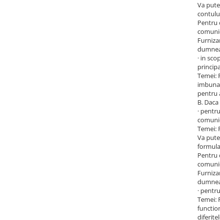
Va pute
contului
Pentru 
comunic
Furniza
dumneav
· in sco
principa
Temei: 
imbunat
pentru 
B. Daca 
· pentr
comunica
Temei: 
Va pute
formula
Pentru 
comunic
Furniza
dumneav
· pentru
Temei: 
functio
diferite