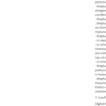
persona
· dreptu
stergere
conditii
· dreptu
· dreptu
un forma
masura 
· dreptu
- in cee
- in ori
interesu
are moti
sau ca 
- in ori
· dreptu
prelucra
o masur
· drept
masura 
Pentru o
mention
7. Confi
Digital