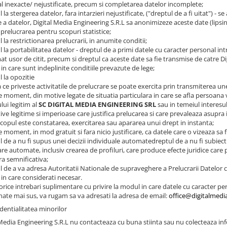
l inexacte/ nejustificate, precum si completarea datelor incomplete;
l la stergerea datelor, fara intarzieri nejustificate, ("dreptul de a fi uitat") - s
 a datelor, Digital Media Engineering S.R.L sa anonimizeze aceste date (lipsin
 prelucrarea pentru scopuri statistice;
l la restrictionarea prelucrarii, in anumite conditii;
l la portabilitatea datelor - dreptul de a primi datele cu caracter personal int
t usor de citit, precum si dreptul ca aceste date sa fie transmise de catre Di
in care sunt indeplinite conditiile prevazute de lege;
l la opozitie
a ce priveste activitatile de prelucrare se poate exercita prin transmiterea une
ce moment, din motive legate de situatia particulara in care se afla persoana v
lui legitim al
SC DIGITAL MEDIA ENGINEERING SRL
sau in temeiul interesul
ve legitime si imperioase care justifica prelucarea si care prevaleaza asupra i
scopul este constatarea, exercitarea sau apararea unui drept in instanta;
ce moment, in mod gratuit si fara nicio justificare, ca datele care o vizeaza sa
l de a nu fi supus unei decizii individuale automatedreptul de a nu fi subiect
re automate, inclusiv crearea de profiluri, care produce efecte juridice care 
a semnificativa;
ul de a va adresa Autoritatii Nationale de supraveghere a Prelucrarii Datelor
in care considerati necesar.
rice intrebari suplimentare cu privire la modul in care datele cu caracter pe
ate mai sus, va rugam sa va adresati la adresa de email:
office@digitalmedi
dentialitatea minorilor
 Media Engineering S.R.L nu contacteaza cu buna stiinta sau nu colecteaza inf