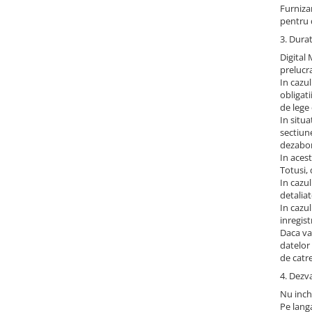
Furniza
pentru
3. Dura
Digital
prelucr
In cazu
obligati
de lege 
In situa
sectiun
dezabona
In acest
Totusi,
In cazul
detaliat
In cazul
inregis
Daca va
datelor
de catr
4. Dezv
Nu inch
Pe langa