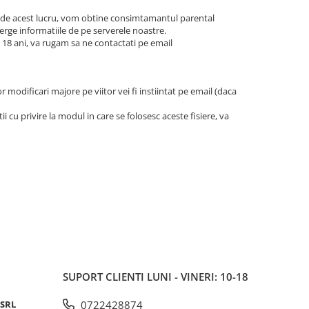
ti de acest lucru, vom obtine consimtamantul parental
terge informatiile de pe serverele noastre.
 18 ani, va rugam sa ne contactati pe email
 modificari majore pe viitor vei fi instiintat pe email (daca
 cu privire la modul in care se folosesc aceste fisiere, va
SUPORT CLIENTI
LUNI - VINERI: 10-18
 SRL
0722428874