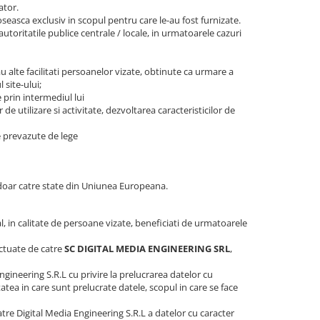
ator.
oseasca exclusiv in scopul pentru care le-au fost furnizate.
ritatile publice centrale / locale, in urmatoarele cazuri
au alte facilitati persoanelor vizate, obtinute ca urmare a
 site-ului;
e prin intermediul lui
de utilizare si activitate, dezvoltarea caracteristicilor de
e prevazute de lege
r doar catre state din Uniunea Europeana.
al, in calitate de persoane vizate, beneficiati de urmatoarele
fectuate de catre
SC DIGITAL MEDIA ENGINEERING SRL
,
gineering S.R.L cu privire la prelucrarea datelor cu
atea in care sunt prelucrate datele, scopul in care se face
 catre Digital Media Engineering S.R.L a datelor cu caracter