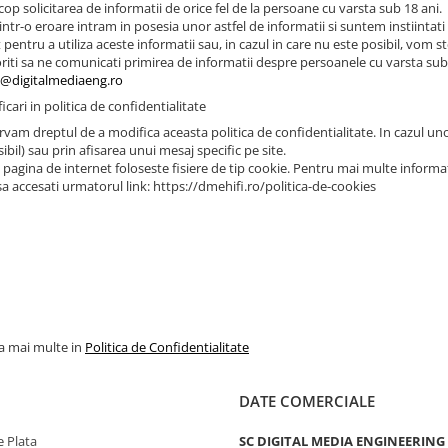
cop solicitarea de informatii de orice fel de la persoane cu varsta sub 18 ani.
intr-o eroare intram in posesia unor astfel de informatii si suntem instiinta
pentru a utiliza aceste informatii sau, in cazul in care nu este posibil, vom s
riti sa ne comunicati primirea de informatii despre persoanele cu varsta sub
e@digitalmediaeng.ro
icari in politica de confidentialitate
vam dreptul de a modifica aceasta politica de confidentialitate. In cazul unor
ibil) sau prin afisarea unui mesaj specific pe site.
pagina de internet foloseste fisiere de tip cookie. Pentru mai multe informatii
a accesati urmatorul link: https://dmehifi.ro/politica-de-cookies
la mai multe in
Politica de Confidentialitate
DATE COMERCIALE
 Plata
SC DIGITAL MEDIA ENGINEERING