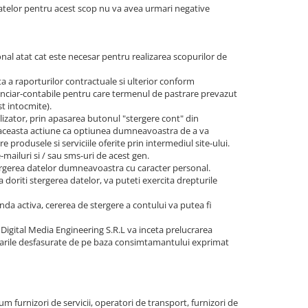
datelor pentru acest scop nu va avea urmari negative
nal atat cat este necesar pentru realizarea scopurilor de
a a raporturilor contractuale si ulterior conform
financiar-contabile pentru care termenul de pastrare prevazut
st intocmite).
tilizator, prin apasarea butonul "stergere cont" din
ta aceasta actiune ca optiunea dumneavoastra de a va
produsele si serviciile oferite prin intermediul site-ului.
-mailuri si / sau sms-uri de acest gen.
ergerea datelor dumneavoastra cu caracter personal.
a doriti stergerea datelor, va puteti exercita drepturile
anda activa, cererea de stergere a contului va putea fi
igital Media Engineering S.R.L va inceta prelucrarea
crarile desfasurate de pe baza consimtamantului exprimat
um furnizori de servicii, operatori de transport, furnizori de