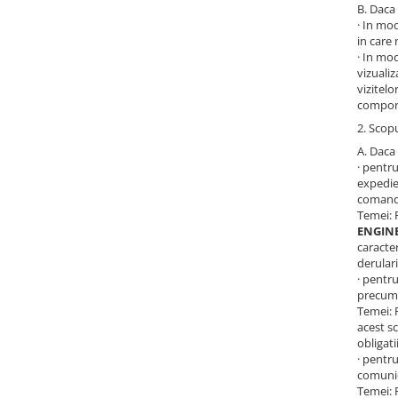
B. Daca 
· In mod
in care 
· In mod
vizualiz
vizitelo
comport
2. Scopu
A. Daca 
· pentr
expedie
comanda
Temei: 
ENGINE
caracte
derular
· pentru
precum 
Temei: 
acest s
obligati
· pentr
comunic
Temei: 