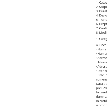
Sisteme robotice
1. Cate
Amplificatoare de putere
2. Scopu
Switchere de productie TV
3. Dura
Preamplificatoare
4. Dezv
5. Tran
Playere CD
6. Drept
DAC-uri
7. Confi
8. Modif
Streamere
1. Cate
Preamplificatoare Phono
A. Daca 
· Nume
RESIGILATE
· Numar
· Adres
· Adres
· Adresa
· Date 
· Precum
comenzi 
Daca pe
prelucra
In cazul
dumneav
In cazul
iar cont