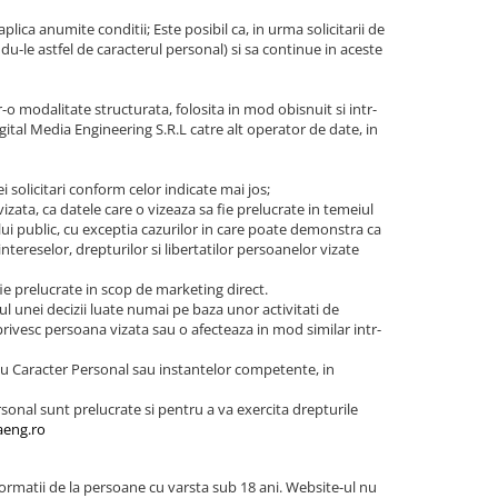
e aplica anumite conditii; Este posibil ca, in urma solicitarii de
du-le astfel de caracterul personal) si sa continue in aceste
r-o modalitate structurata, folosita in mod obisnuit si intr-
gital Media Engineering S.R.L catre alt operator de date, in
i solicitari conform celor indicate mai jos;
izata, ca datele care o vizeaza sa fie prelucrate in temeiul
ui public, cu exceptia cazurilor in care poate demonstra ca
ntereselor, drepturilor si libertatilor persoanelor vizate
 fie prelucrate in scop de marketing direct.
ul unei decizii luate numai pe baza unor activitati de
privesc persoana vizata sau o afecteaza in mod similar intr-
 cu Caracter Personal sau instantelor competente, in
rsonal sunt prelucrate si pentru a va exercita drepturile
aeng.ro
ormatii de la persoane cu varsta sub 18 ani. Website-ul nu