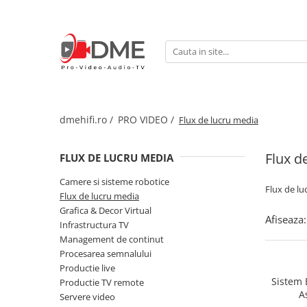
HOME AUDIO
HOME CINEMA
PRO AUDIO
PRO VIDEO
BOXE PASIVE & SUBWOOFER
Amplificatoare multi-channel
IP Audio Streaming
Camere si sisteme robotice
Boxe de podea
Videoproiectoare
Sisteme de intercomunicatie
Flux de lucru media
Boxe de raft
Media Playere
Grafica & Decor Virtual
dmehifi.ro /
PRO VIDEO /
Flux de lucru media
BOXE AMPLIFICATE
Procesoare surround
Infrastructura TV
Sisteme Hi-Fi cu boxe amplificate
Flux d
FLUX DE LUCRU MEDIA
Stocare media
Management de continut
Boxe Wi-Fi / Multiroom
Procesarea semnalului
Camere si sisteme robotice
Boxe arhitecturale
Flux de lu
Flux de lucru media
Productie live
PICK-UP
Grafica & Decor Virtual
Afiseaza:
Productie TV remote
Infrastructura TV
Pick-UP-uri
Management de continut
Servere video
ACCESORII AV
Procesarea semnalului
Sisteme de control TV
Cabluri alimentare retea
Productie live
Sistem 
Productie TV remote
Filtre audio
Sisteme de rutare
A
Servere video
Amplificatoare integrate