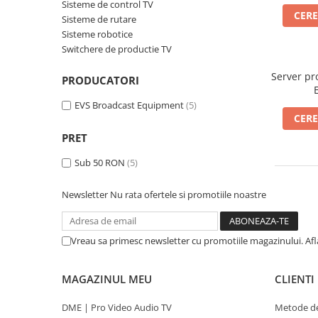
Sisteme robotice
Sisteme de control TV
CERE
Amplificatoare de putere
Sisteme de rutare
Switchere de productie TV
Sisteme robotice
Preamplificatoare
Switchere de productie TV
Playere CD
Server pr
PRODUCATORI
DAC-uri
Streamere
EVS Broadcast Equipment
(5)
CERE
Preamplificatoare Phono
PRET
RESIGILATE
Sub 50 RON
(5)
Newsletter
Nu rata ofertele si promotiile noastre
Vreau sa primesc newsletter cu promotiile magazinului. Af
MAGAZINUL MEU
CLIENTI
DME | Pro Video Audio TV
Metode de