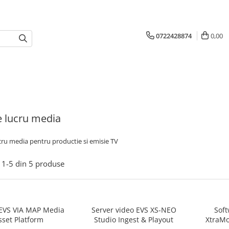
0722428874
0,00
e lucru media
cru media pentru productie si emisie TV
1-
5
din
5
produse
EVS VIA MAP Media
Server video EVS XS-NEO
Soft
sset Platform
Studio Ingest & Playout
XtraMo