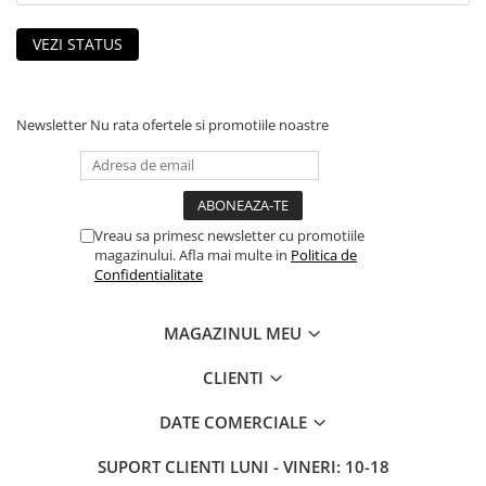
Sisteme robotice
Amplificatoare de putere
Switchere de productie TV
VEZI STATUS
Preamplificatoare
Playere CD
DAC-uri
Newsletter
Nu rata ofertele si promotiile noastre
Streamere
Preamplificatoare Phono
RESIGILATE
Vreau sa primesc newsletter cu promotiile
magazinului. Afla mai multe in
Politica de
Confidentialitate
MAGAZINUL MEU
CLIENTI
DATE COMERCIALE
SUPORT CLIENTI
LUNI - VINERI: 10-18