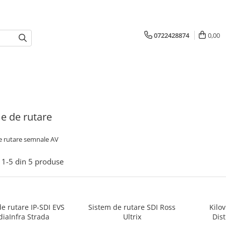
0722428874
0,00
e de rutare
e rutare semnale AV
1-
5
din
5
produse
e rutare IP-SDI EVS
Sistem de rutare SDI Ross
Kilo
iaInfra Strada
Ultrix
Dis