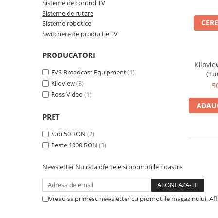
Sisteme robotice
Sisteme de control TV
Amplificatoare de putere
Sisteme de rutare
Switchere de productie TV
CERE
Sisteme robotice
Preamplificatoare
Switchere de productie TV
Playere CD
PRODUCATORI
DAC-uri
Kilovi
Streamere
EVS Broadcast Equipment
(1)
(Tu
Kiloview
(3)
5
Preamplificatoare Phono
Ross Video
(1)
RESIGILATE
ADAUG
PRET
Sub 50 RON
(2)
Peste 1000 RON
(3)
Newsletter
Nu rata ofertele si promotiile noastre
Vreau sa primesc newsletter cu promotiile magazinului. Af