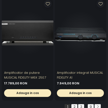
Amplificator de putere
Amplificator integrat MUSICAL
MUSICAL FIDELITY M6X 250.7
FIDELITY A1
17.789,00 RON
7.949,00 RON
Adauga in cos
Adauga in cos
1
2
3
9
...