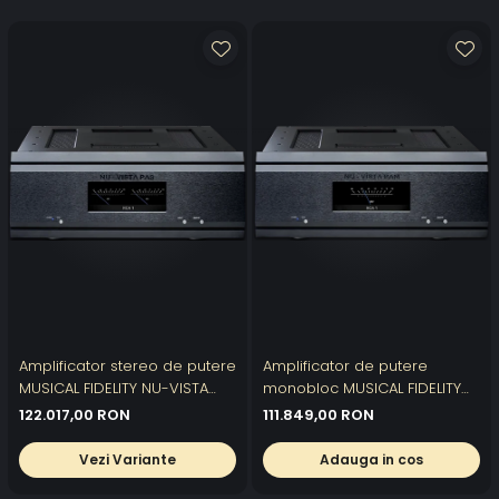
Amplificator stereo de putere
Amplificator de putere
MUSICAL FIDELITY NU-VISTA
monobloc MUSICAL FIDELITY
PAS
NU-VISTA PAM
122.017,00 RON
111.849,00 RON
Vezi Variante
Adauga in cos