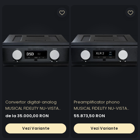
Convertor digital-analog
Preamplificator phono
MUSICAL FIDELITY NU-VISTA
MUSICAL FIDELITY NU-VISTA
DAC
VINYL 2
de la 35.000,00 RON
55.873,50 RON
Vezi Variante
Vezi Variante