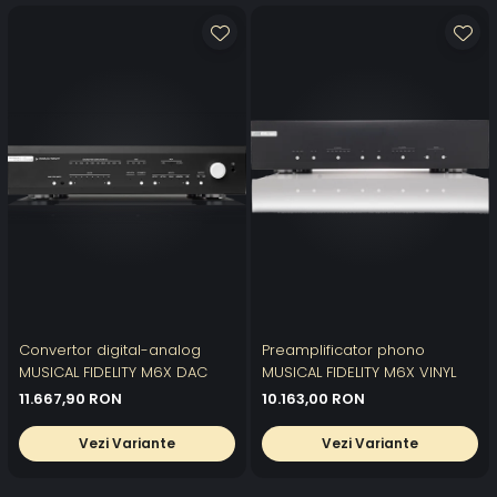
Convertor digital-analog
Preamplificator phono
MUSICAL FIDELITY M6X DAC
MUSICAL FIDELITY M6X VINYL
11.667,90 RON
10.163,00 RON
Vezi Variante
Vezi Variante