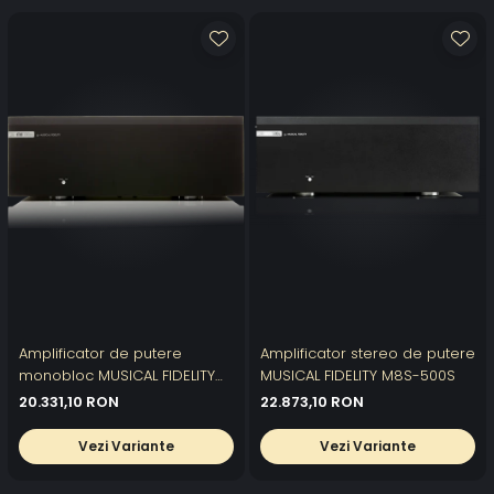
Amplificator de putere
Amplificator stereo de putere
monobloc MUSICAL FIDELITY
MUSICAL FIDELITY M8S-500S
M8S-700M
20.331,10 RON
22.873,10 RON
Vezi Variante
Vezi Variante