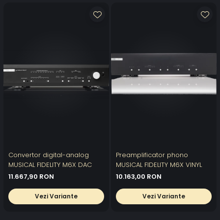
Convertor digital-analog
Preamplificator phono
MUSICAL FIDELITY M6X DAC
MUSICAL FIDELITY M6X VINYL
11.667,90 RON
10.163,00 RON
Vezi Variante
Vezi Variante