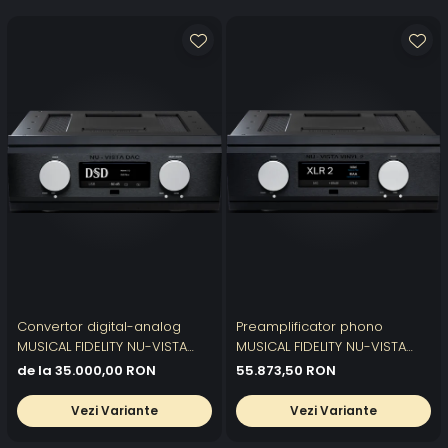
Convertor digital-analog
Preamplificator phono
MUSICAL FIDELITY NU-VISTA
MUSICAL FIDELITY NU-VISTA
DAC
VINYL 2
de la 35.000,00 RON
55.873,50 RON
Vezi Variante
Vezi Variante