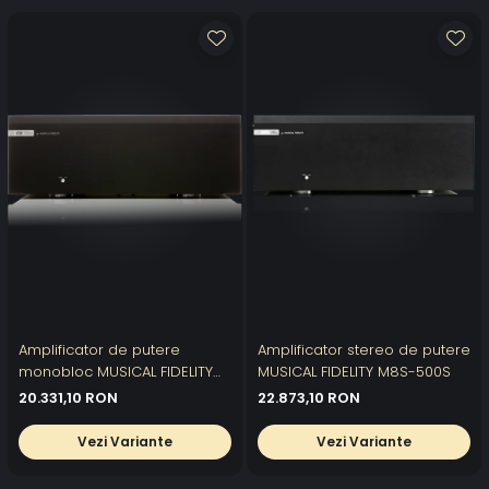
Amplificator de putere
Amplificator stereo de putere
monobloc MUSICAL FIDELITY
MUSICAL FIDELITY M8S-500S
M8S-700M
20.331,10 RON
22.873,10 RON
Vezi Variante
Vezi Variante