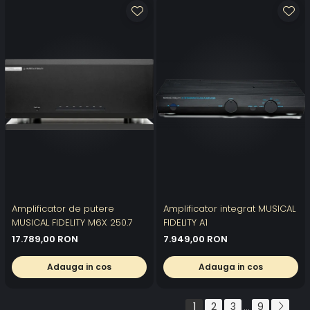
Amplificator de putere
Amplificator integrat MUSICAL
MUSICAL FIDELITY M6X 250.7
FIDELITY A1
17.789,00 RON
7.949,00 RON
Adauga in cos
Adauga in cos
1
2
3
9
...