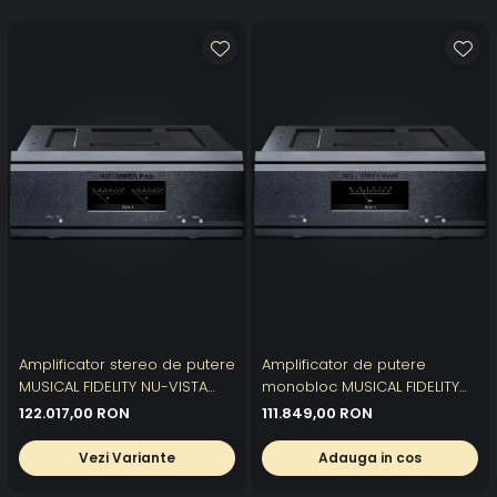
Amplificator stereo de putere
Amplificator de putere
MUSICAL FIDELITY NU-VISTA
monobloc MUSICAL FIDELITY
PAS
NU-VISTA PAM
122.017,00 RON
111.849,00 RON
Vezi Variante
Adauga in cos