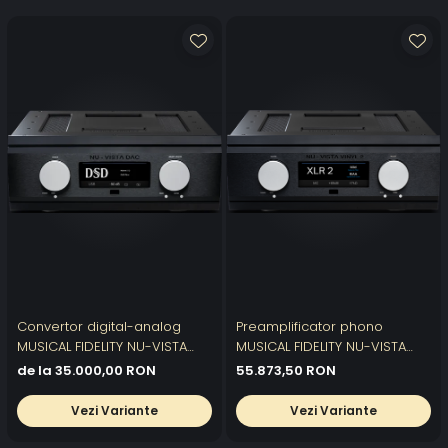
Convertor digital-analog
Preamplificator phono
MUSICAL FIDELITY NU-VISTA
MUSICAL FIDELITY NU-VISTA
DAC
VINYL 2
de la 35.000,00 RON
55.873,50 RON
Vezi Variante
Vezi Variante