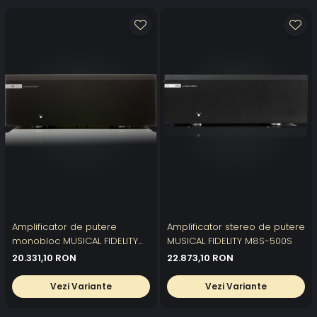
Amplificator de putere
Amplificator stereo de putere
monobloc MUSICAL FIDELITY
MUSICAL FIDELITY M8S-500S
M8S-700M
20.331,10 RON
22.873,10 RON
Vezi Variante
Vezi Variante