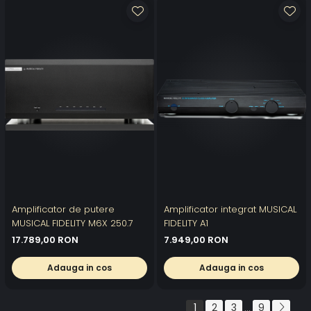
Amplificator de putere
Amplificator integrat MUSICAL
MUSICAL FIDELITY M6X 250.7
FIDELITY A1
17.789,00 RON
7.949,00 RON
Adauga in cos
Adauga in cos
1
2
3
9
...