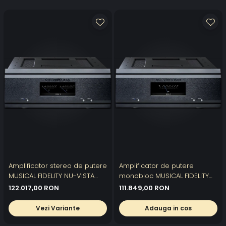
Amplificator stereo de putere
Amplificator de putere
MUSICAL FIDELITY NU-VISTA
monobloc MUSICAL FIDELITY
PAS
NU-VISTA PAM
122.017,00 RON
111.849,00 RON
Vezi Variante
Adauga in cos