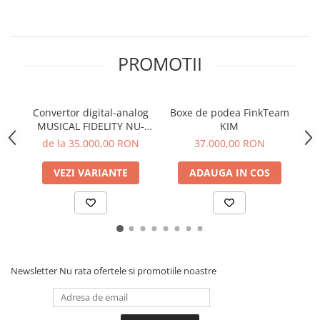
Sisteme robotice
Amplificatoare de putere
Switchere de productie TV
Preamplificatoare
PROMOTII
Playere CD
DAC-uri
Streamere
Convertor digital-analog
Boxe de podea FinkTeam
MUSICAL FIDELITY NU-
KIM
Preamplificatoare Phono
VISTA DAC
C
de la 35.000,00 RON
37.000,00 RON
RESIGILATE
VEZI VARIANTE
ADAUGA IN COS
Newsletter
Nu rata ofertele si promotiile noastre