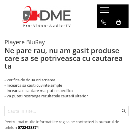
HOME AUDIO
HOME CINEMA
PRO AUDIO
PRO VIDEO
BOXE PASIVE & SUBWOOFER
Amplificatoare multi-channel
IP Audio Streaming
Camere si sisteme robotice
Playere BluRay
Boxe de podea
Videoproiectoare
Sisteme de intercomunicatie
Flux de lucru media
Ne pare rau, nu am gasit produse
Boxe de raft
Media Playere
Grafica & Decor Virtual
care sa se potriveasca cu cautarea
BOXE AMPLIFICATE
Procesoare surround
Infrastructura TV
ta
Sisteme Hi-Fi cu boxe amplificate
Stocare media
Management de continut
Boxe Wi-Fi / Multiroom
Procesarea semnalului
- Verifica de doua ori scrierea
Boxe arhitecturale
- Incearca sa cauti cuvinte simple
Productie live
PICK-UP
- Incearca o cautare mai putin specifica
- Va puteti restrange rezultatele cautarii ulterior
Productie TV remote
Pick-UP-uri
Servere video
ACCESORII AV
Sisteme de control TV
Cabluri alimentare retea
Pentru mai multe informatii te rog sa ne contactezi la numarul de
Filtre audio
Sisteme de rutare
telefon
0722428874
Amplificatoare integrate