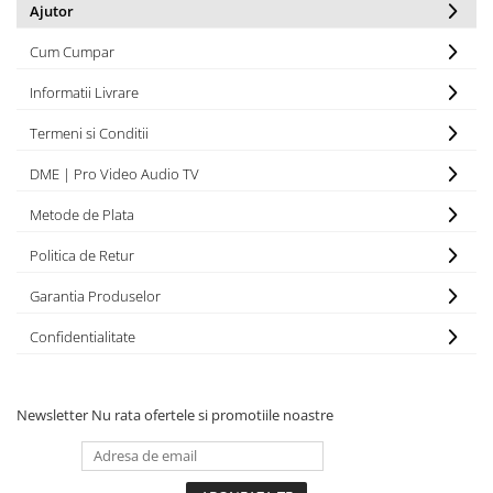
Sisteme robotice
Ajutor
Amplificatoare de putere
Switchere de productie TV
Cum Cumpar
Preamplificatoare
Playere CD
Informatii Livrare
DAC-uri
Termeni si Conditii
Streamere
DME | Pro Video Audio TV
Preamplificatoare Phono
Metode de Plata
RESIGILATE
Politica de Retur
Garantia Produselor
Confidentialitate
Newsletter
Nu rata ofertele si promotiile noastre